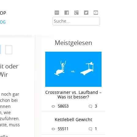
HOP
LOG
Meistgelesen
it oder
Wir
Crosstrainer vs. Laufband –
 noch gar
Was ist besser?
schon bei
önnen
58653
3
, wie
kzuführen.
Kettlebell Gewicht
atte, muss
55511
1
roße