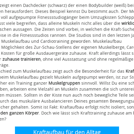
zeigt einen Dachdecker (schwarz) der einen Bodybuilder (weiß) be
n herausfordert. Dieses Beispiel kennst Du bestimmt auch. Der M
 voll aufgepumpte Fitnessstudiogänger beim Umzugkisten Schlep
ässt viele begreifen, dass alleine Muskeln nicht alles über die
wirkli
chen aussagen. Die Zeiten sind vorbei, in welchen die Kraft-Suc
se in die Fitnessstudios rannten. Die Studios sind in den letzten 
ür Muskelaufbau und Cardiotraining geworden. Muskelaufbau
 Möglichkeit des Zur-Schau-Stellens der eigenen Muskelberge, Ca
Kosten für große Ausdauergeräte zuhause. Kraft allerdings lässt s
r
zuhause trainieren
, ohne viel Ausstattung und ohne regelmäßige
räge.
schied zum Muskelaufbau zeigt auch die Besonderheit für das
Kraf
eim Muskelaufbau gezielt Muskeln aufgepumpt werden, ist zur St
eher ein Training ganzer
Muskelgruppen
sinnvoll. Willst Du eine s
ben, arbeiten eine Vielzahl an Muskeln zusammen die sich untere
en müssen. Sollten in der Kiste nun auch noch bewegliche Teile se
durch das muskuläre Ausbalancieren Deines gesamten Bewegungs
icher gehalten. Somit ist Fakt: Kraftaufbau erfolgt nicht isoliert, so
 den ganzen Körper
. Doch wie lässt sich Krafttraining zuhause am
en?