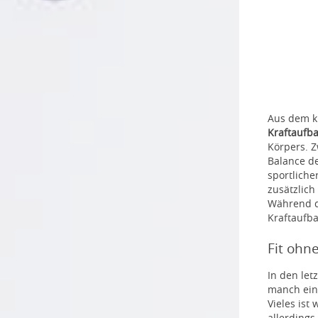
Aus dem kl
Kraftaufb
Körpers. Z
Balance de
sportliche
zusätzlich
Während di
Kraftaufba
Fit ohn
In den le
manch eine
Vieles ist 
allerdings