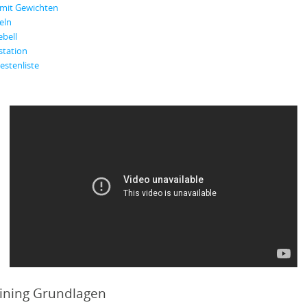
 mit Gewichten
eln
ebell
station
Bestenliste
aining Grundlagen