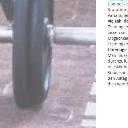
Dambeck ei
Kraftübun
Variatione
Vielzahl d
Trainingsm
lassen si
Möglichkei
Trainings
Unterlage
Man muss a
durchzufüh
Alleskönne
Stabilisa
den Alltag
dich wund