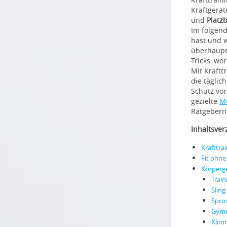
Kraftgerät
und
Platz
Im folgend
hast und 
überhaupt)
Tricks, wo
Mit Kraftt
die täglic
Schutz vor
gezielte
M
Ratgebern
Inhaltsver
Krafttra
Fit ohne
Körperge
Trai
Sling
Spro
Gymn
Klim