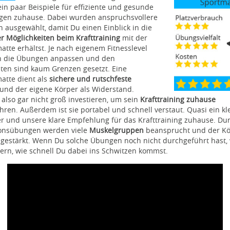
n paar Beispiele für effiziente und gesunde
gen zuhause. Dabei wurden anspruchsvollere
n ausgewählt, damit Du einen Einblick in die
er Möglichkeiten beim Krafttraining
mit der
atte erhältst. Je nach eigenem Fitnesslevel
ch die Übungen anpassen und den
ten sind kaum Grenzen gesetzt. Eine
matte
dient als
sichere und rutschfeste
und der eigene Körper als Widerstand.
lso gar nicht groß investieren, um sein
Krafttraining zuhause
ren. Außerdem ist sie portabel und schnell verstaut. Quasi ein kl
r und unsere klare Empfehlung für das Krafttraining zuhause. Du
tionsübungen werden viele
Muskelgruppen
beansprucht und der Kö
 gestärkt. Wenn Du solche Übungen noch nicht durchgeführt hast, 
ern, wie schnell Du dabei ins Schwitzen kommst.