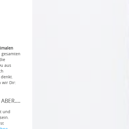
timalen
s gesamten
die
Du aus
ch
 denkt.
wir Dir:
, ABER….
t und
sein.
st
ohne