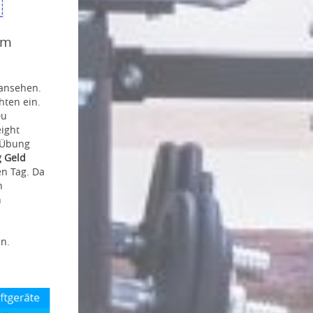
em
 ansehen.
hten ein.
Du
ight
r Übung
 Geld
en Tag. Da
n
n
en.