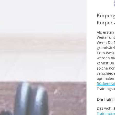
Körperg
Körper 
Als ersten
Weiter unt
Wenn Du Di
grundsätzl
Exercises)
werden ni
kannst Du 
solche Kö
verschiede
optimalen
Rückentra
Trainingsu
Die Traini
Das wohl
Trainings