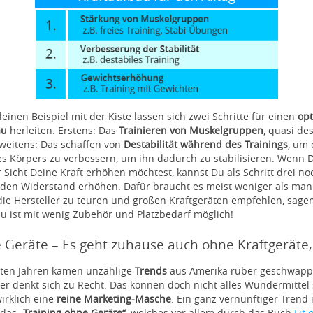
einen Beispiel mit der Kiste lassen sich zwei Schritte für einen
op
au
herleiten. Erstens: Das
Trainieren von Muskelgruppen
, quasi de
weitens: Das schaffen von
Destabilität während des Trainings
, um 
s Körpers zu verbessern, um ihn dadurch zu stabilisieren. Wenn 
r Sicht Deine Kraft erhöhen möchtest, kannst Du als Schritt drei no
 den Widerstand erhöhen. Dafür braucht es meist weniger als man
e Hersteller zu teuren und großen Kraftgeräten empfehlen, sagen 
u ist mit wenig Zubehör und Platzbedarf möglich!
e Geräte – Es geht zuhause auch ohne Kraftgeräte
tzten Jahren kamen unzählige
Trends
aus Amerika rüber geschwapp
r denkt sich zu Recht: Das können doch nicht alles Wundermittel 
wirklich eine
reine Marketing-Masche
. Ein ganz vernünftiger Trend i
 das
„Training ohne Geräte“
, welches vor allem durch das Buch
Fit 