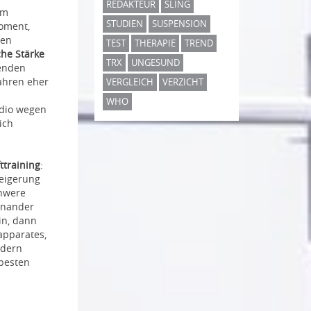
REDAKTEUR
SLING
im
STUDIEN
SUSPENSION
oment,
pen
TEST
THERAPIE
TREND
che Stärke
TRX
UNGESUND
henden
Jahren eher
VERGLEICH
VERZICHT
WHO
rdio wegen
ich
ttraining
:
eigerung
chwere
inander
in, dann
apparates,
ndern
 besten