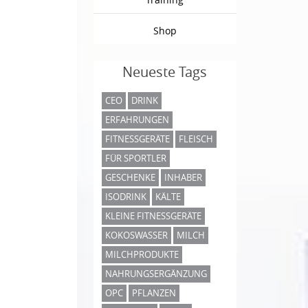
Shop
Neueste Tags
CEO
DRINK
ERFAHRUNGEN
FITNESSGERÄTE
FLEISCH
FÜR SPORTLER
GESCHENKE
INHABER
ISODRINK
KÄLTE
KLEINE FITNESSGERÄTE
KOKOSWASSER
MILCH
MILCHPRODUKTE
NAHRUNGSERGÄNZUNG
OPC
PFLANZEN