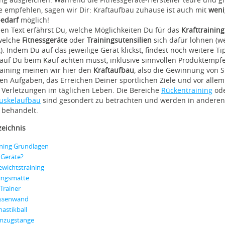
e empfehlen, sagen wir Dir: Kraftaufbau zuhause ist auch mit
weni
bedarf
möglich!
en Text erfährst Du, welche Möglichkeiten Du für das
Krafttrainin
welche
Fitnessgeräte
oder
Trainingsutensilien
sich dafür lohnen (
. Indem Du auf das jeweilige Gerät klickst, findest noch weitere T
rauf Du beim Kauf achten musst, inklusive sinnvollen Produktempf
raining meinen wir hier den
Kraftaufbau
, also die Gewinnung von S
hen Aufgaben, das Erreichen Deiner sportlichen Ziele und vor alle
 Verletzungen im täglichen Leben. Die Bereiche
Rückentraining
ode
uskelaufbau
sind gesondert zu betrachten und werden in anderen
 behandelt.
zeichnis
ining Grundlagen
 Geräte?
wichtstraining
ningsmatte
 Trainer
ssenwand
astikball
mzugstange