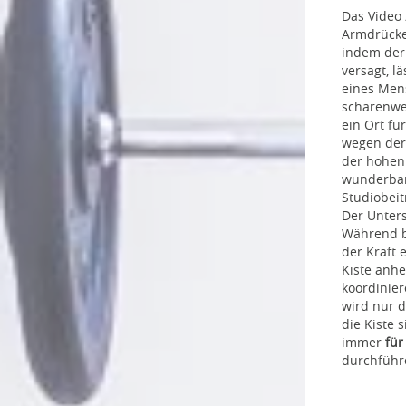
Das Video 
Armdrücke
indem der
versagt, l
eines Mens
scharenwei
ein Ort f
wegen der
der hohen 
wunderba
Studiobeit
Der Unter
Während b
der Kraft 
Kiste anhe
koordinier
wird nur 
die Kiste s
immer
für
durchführ