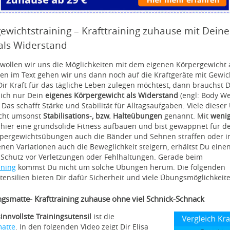
ewichtstraining – Krafttraining zuhause mit Dein
als Widerstand
 wollen wir uns die Möglichkeiten mit dem eigenen Körpergewicht
en im Text gehen wir uns dann noch auf die Kraftgeräte mit Gewic
r Kraft für das tägliche Leben zulegen möchtest, dann brauchst 
ich nur Dein
eigenes Körpergewicht als Widerstand
(engl: Body We
. Das schafft Stärke und Stabilität für Alltagsaufgaben. Viele diese
cht umsonst
Stabilisations-, bzw. Halteübungen
genannt. Mit
wenig
hier eine grundsolide Fitness aufbauen und bist gewappnet für d
rpergewichtsübungen auch die Bänder und Sehnen straffen oder i
nen Variationen auch die Beweglichkeit steigern, erhältst Du eine
 Schutz vor Verletzungen oder Fehlhaltungen. Gerade beim
ining
kommst Du nicht um solche Übungen herum. Die folgenden
tensilien bieten Dir dafür Sicherheit und viele Übungsmöglichkeit
ngsmatte- Krafttraining zuhause ohne viel Schnick-Schnack
sinnvollste Trainingsutensil
ist die
matte
. In den folgenden Video zeigt Dir Elisa