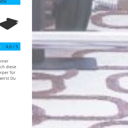
einer
rch diese
rper für
wirst Du