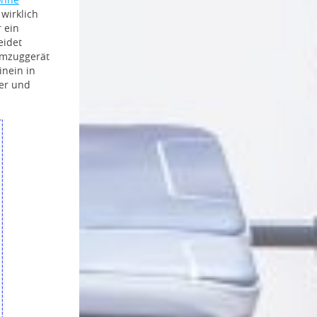
wirklich
r ein
eidet
mmzuggerät
inein in
er und