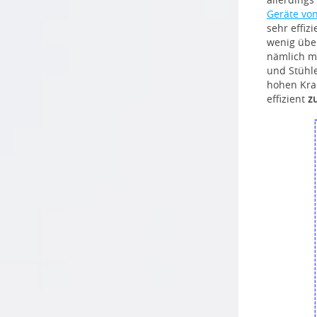
Geräte vo
sehr effiz
wenig über
nämlich me
und Stühle
hohen Kra
effizient
z