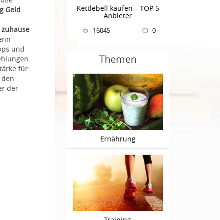
Kettlebell kaufen – TOP 5
g Geld
Anbieter
g zuhause
16045
0
wenn
ipps und
Themen
ehlungen.
tärke für
m den
r der
Ernährung
Training