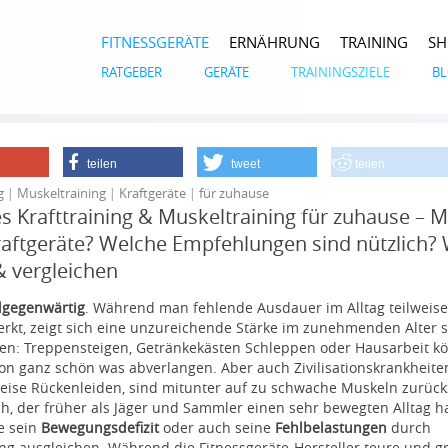
FITNESSGERÄTE
ERNÄHRUNG
TRAINING
S
RATGEBER
GERÄTE
TRAININGSZIELE
B
teilen
tweet
teilen
g │ Muskeltraining │ Kraftgeräte │ für zuhause
es Krafttraining & Muskeltraining für zuhause – M
aftgeräte? Welche Empfehlungen sind nützlich? 
& vergleichen
allgegenwärtig
. Während man fehlende Ausdauer im Alltag teilweise
rkt, zeigt sich eine unzureichende Stärke im zunehmenden Alter 
ten: Treppensteigen, Getränkekästen Schleppen oder Hausarbeit k
n ganz schön was abverlangen. Aber auch Zivilisationskrankheiten
weise Rückenleiden, sind mitunter auf zu schwache Muskeln zurüc
, der früher als Jäger und Sammler einen sehr bewegten Alltag h
e sein
Bewegungsdefizit
oder auch seine
Fehlbelastungen
durch
ing ausgleichen. Während die Fitnessgeräte-Hersteller teure und g