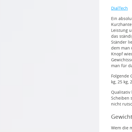
DialTech
Ein absol
Kurzhantel
Leistung u
das ständ
Ständer li
dem man ü
Knopf wied
Gewichtssc
man für d
Folgende Ge
kg, 25 kg, 
Qualitativ
Scheiben s
nicht ruts
Gewich
Wem die mi