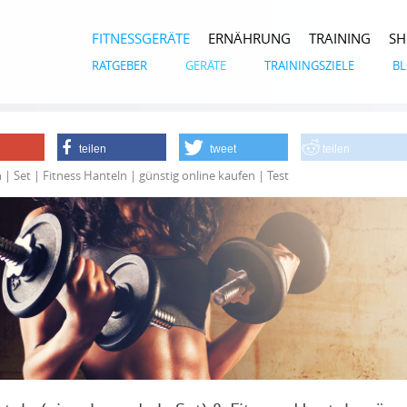
FITNESSGERÄTE
ERNÄHRUNG
TRAINING
S
RATGEBER
GERÄTE
TRAININGSZIELE
B
teilen
tweet
teilen
| Set | Fitness Hanteln | günstig online kaufen | Test