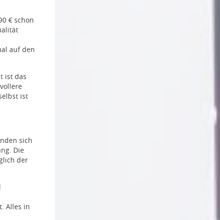
,90 € schon
alität
mal auf den
 ist das
vollere
elbst ist
finden sich
ang. Die
glich der
d
s
. Alles in