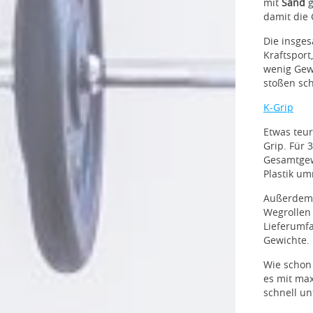
mit
Sand
g
damit die 
Die insge
Kraftspor
wenig Gewi
stoßen sch
K-Grip
Etwas teu
Grip. Für 
Gesamtgew
Plastik um
Außerdem 
Wegrollen 
Lieferumfa
Gewichte.
Wie schon 
es mit max
schnell un