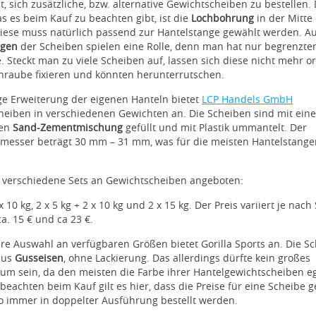
t, sich zusätzliche, bzw. alternative Gewichtscheiben zu bestellen.
as es beim Kauf zu beachten gibt, ist die
Lochbohrung
in der Mitte
Diese muss natürlich passend zur Hantelstange gewählt werden. A
gen
der Scheiben spielen eine Rolle, denn man hat nur begrenzten
. Steckt man zu viele Scheiben auf, lassen sich diese nicht mehr o
hraube fixieren und könnten herunterrutschen.
ge Erweiterung der eigenen Hanteln bietet
LCP Handels GmbH
eiben in verschiedenen Gewichten an. Die Scheiben sind mit eine
ten
Sand-Zementmischung
gefüllt und mit Plastik ummantelt. Der
messer beträgt 30 mm – 31 mm, was für die meisten Hantelstang
 verschiedene Sets an Gewichtscheiben angeboten:
 x 10 kg, 2 x 5 kg + 2 x 10 kg und 2 x 15 kg. Der Preis variiert je nach
a. 15 € und ca 23 €.
re Auswahl an verfügbaren Größen bietet Gorilla Sports an. Die S
aus
Gusseisen
, ohne Lackierung. Das allerdings dürfte kein großes
ium sein, da den meisten die Farbe ihrer Hantelgewichtscheiben eg
 beachten beim Kauf gilt es hier, dass die Preise für eine Scheibe ge
so immer in doppelter Ausführung bestellt werden.