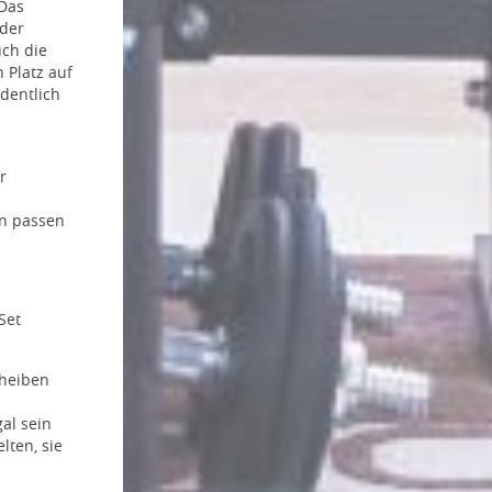
 Das
 der
uch die
 Platz auf
rdentlich
r
en passen
 Set
cheiben
al sein
lten, sie