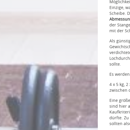
Möglichkei
Einzige, w
Scheibe. 
Abmessun
der Stange
mit der Sc
Als günsti
Gewichtsch
verdichte
Lochdurch
sollte.
Es werden
4 x 5 kg, 2
zwischen c
Eine größe
sind hier 
Kaufkriter
dürfte. Zu
sollten al