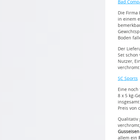
Bad Comp
Die Firma 
in einem e
bemerkbar 
Gewichtsp
Boden fall
Der Liefer
Set schon 
Nutzer, Ei
verchromt
SC Sports
Eine noch 
8 x 5 kg-G
insgesamt
Preis von 
Qualitativ
verchromt,
Gusseisen
allem ein