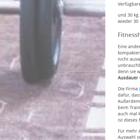
Verfügbare 
und 30 kg. 
wieder 30
Fitness
Eine ander
kompakter
nicht ausw
unbrauchba
denn sie 
Ausdauer
Die Firma
dafür, das
Außerdem s
beim Trai
auch mal 
ist dieses
Für mehr 
Auswahl ste