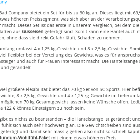
any
Bad Company bietet ein Set für bis zu 30 kg an. Dieses liegt mit 69
twas höheren Preissegment, was sich aber an der Verarbeitungsqu
macht. Dieses Set ist das erste in unserem Vergleich, bei dem die
latten aus
Gusseisen
gefertigt sind. Somit kann eine Hantel auch 
en, ohne dass sie direkt Gefahr läuft, Schaden zu nehmen.
umfang umfasst 4 x 1,25 kg-Gewichte und 8 x 2,5 kg-Gewichte. Somit
viel flexibler bei der Verteilung des Gewichts, was es für anspruchs
nsteiger und auch für Frauen interessant macht. Die Hantelstange s
 und gerändelt.
viel größere Flexibilität bietet das 70 kg Set von SC Sports. Hier be
ewichte, 8 x 2,5 kg-Gewichte und 4 x 1,25 kg-Gewichte im Lieferumf
 möglichen 70 kg Gesamtgewicht lassen keine Wünsche offen. Ledi
ca 122 € könnte Einsteigern zu hoch sein.
 gibt es nichts zu beanstanden – die Hantelstange ist gerändelt un
 fühlt sich auch sehr hochwertig an. Die Gewichtscheiben sind au
gefertigt und damit sehr massiv, gehen also nicht so schnell kaputt
Rundum-Wohlfühl-Paket
mit einem etwas höheren Preis.