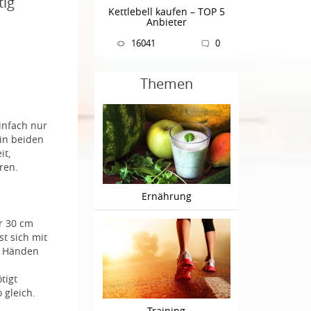
tig
Kettlebell kaufen – TOP 5
Anbieter
16041
0
Themen
einfach nur
in beiden
it,
ren.
Ernährung
r 30 cm
st sich mit
n Händen
tigt
 gleich.
Training