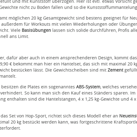
efüllt und mit Kunststoff überzogen. Hier ist evtl. etwas Vorsicht ge
Gewichte nicht zu Boden fallen und so die Kunststoffummantelung 
samt möglichen 20 kg Gesamtgewicht sind bestens geeignet für Ne
t, außerdem für Workouts mit vielen Wiederholungen oder Übunge
cht. Viele
Basisübungen
lassen sich solide durchführen, Profis all
nell ans Limit.
rer, dafür aber auch in einem ansprechenderen Design, kommt das 
39,90 € bekommt man hier ein Hantelset, das sich mit maximal 20 k
icht bestücken lässt. Die Gewichtscheiben sind mit
Zement
gefüll
mantelt.
besitzen die Plates ein sogenanntes
ABS-System
, welches versehe
verhindert. So kann man sich den Kauf eines Ständers sparen. Im
ng enthalten sind die Hantelstangen, 4 x 1,25 kg-Gewichte und 4 x 
das Set von Hop-Sport, richtet sich dieses Modell eher an
Neueins
imal 20 kg bestückt werden kann, was fortgeschrittene Kraftsportl
terfordert.