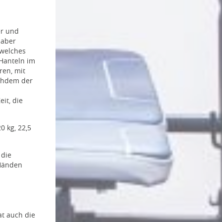
er und
 aber
 welches
Hanteln im
ren, mit
chdem der
it, die
20 kg, 22,5
 die
 Händen
at auch die