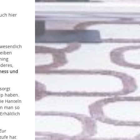
auch hier
 wesentlich
heiben
ning
nderes,
tness und
sorgt
ip haben.
die Hanteln
nn man so
rhältlich
Zur
stufe hat