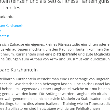
teln (einzeln und als Set) & Fitness Hanteln güns
– Der Test
zeichnis:
bare Kurzhanteln
e
anteln
ie sich Zuhause ein eigenes, kleines Fitnessstudio einrichten oder 
Muskeln aufbauen möchten, um den Kauf von Hanteln kommen Sie 
ht herum. Kurzhanteln sind eine
platzsparende
und gute Möglichke
ene Übungen zum Aufbau von Arm- und Brustmuskeln durchzufüh
lbare Kurzhanteln
tellbaren Kurzhanteln versteht man eine Eisenstange von ungefäh
der sich Gewichtscheiben befestigen lassen. Eine solche Hantel läs
d heben. Im Gegensatz zu einer Langhantel, welche nur mit beide
ig genutzt werden kann. Für Anfänger werden Langhanteln oft als
r wahrgenommen, da nicht so viele Muskeln zu Stabilisation benö
lerdings kommt dies einem isolierten Training wie im Fitnessstudio
se Stabilisatoren sind heutzutage wichtig um Fehlhaltungen