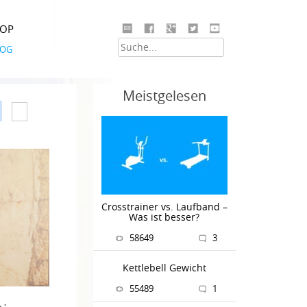
HOP
LOG
Meistgelesen
Crosstrainer vs. Laufband –
Was ist besser?
58649
3
Kettlebell Gewicht
55489
1