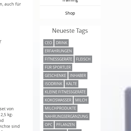
n, auch für
Shop
Neueste Tags
CEO
DRINK
ERFAHRUNGEN
FITNESSGERÄTE
FLEISCH
FÜR SPORTLER
GESCHENKE
INHABER
ISODRINK
KÄLTE
KLEINE FITNESSGERÄTE
KOKOSWASSER
MILCH
MILCHPRODUKTE
lset von
2,5 kg-
NAHRUNGSERGÄNZUNG
nd
OPC
PFLANZEN
wichte sind