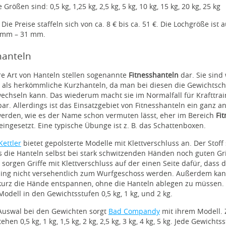
Größen sind: 0,5 kg, 1,25 kg, 2,5 kg, 5 kg, 10 kg, 15 kg, 20 kg, 25 kg
Die Preise staffeln sich von ca. 8 € bis ca. 51 €. Die Lochgröße ist 
 mm – 31 mm.
hanteln
e Art von Hanteln stellen sogenannte
Fitnesshanteln
dar. Sie sind
 als herkömmliche Kurzhanteln, da man bei diesen die Gewichtsc
echseln kann. Das wiederum macht sie im Normalfall für Krafttrai
r. Allerdings ist das Einsatzgebiet von Fitnesshanteln ein ganz a
werden, wie es der Name schon vermuten lässt, eher im Bereich
Fi
eingesetzt. Eine typische Übunge ist z. B. das Schattenboxen.
Kettler
bietet gepolsterte Modelle mit Klettverschluss an. Der Stoff 
s die Hanteln selbst bei stark schwitzenden Händen noch guten Gr
orgen Griffe mit Klettverschluss auf der einen Seite dafür, dass 
ning nicht versehentlich zum Wurfgeschoss werden. Außerdem ka
kurz die Hände entspannen, ohne die Hanteln ablegen zu müssen. E
 Modell in den Gewichtsstufen 0,5 kg, 1 kg, und 2 kg.
Auswal bei den Gewichten sorgt
Bad Compandy
mit ihrem Modell. 
hen 0,5 kg, 1 kg, 1,5 kg, 2 kg, 2,5 kg, 3 kg, 4 kg, 5 kg. Jede Gewichts