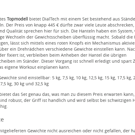
utes
Topmodell
bietet DialTech mit einem Set bestehend aus Ständ
n. Der Preis von knapp 445 € dürfte zwar viele Leute abschrecken,
nd Qualität sprechen hier für sich. Die Hanteln haben ein System,
ige Wechseln der Gewichtsscheiben überflüssig macht. Sobald die 
egen, lässt sich mittels eines roten Knopfs ein Mechanismus aktivie
ber ein Drehrädchen verschiedene Gewichte einstellen kann. Na
er fixiert ist, verbleiben beim Anheben der Hantel die übrigen
heiben im Ständer. Dieser Vorgang ist schnell erledigt und spart Ze
as eigene Workout einplanen kann.
wichte sind einstellbar: 5 kg, 7,5 kg, 10 kg, 12,5 kg, 15 kg, 17,5 kg, 
27,5 kg, 30 kg und 32,5 kg
 bietet das Set genau das, was man zu diesem Preis erwarten kann,
ind robust, der Griff ist handlich und wird selbst bei schwitzigen
chig.
te
tgelieferten Gewichte nicht ausreichen oder nicht gefallen, der h