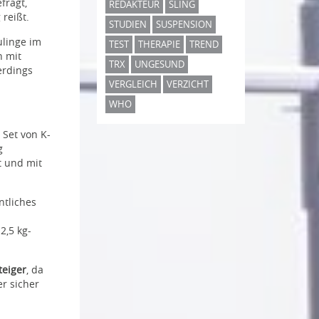
fragt,
REDAKTEUR
SLING
reißt.
STUDIEN
SUSPENSION
ulinge im
TEST
THERAPIE
TREND
n mit
TRX
UNGESUND
erdings
VERGLEICH
VERZICHT
WHO
Set von K-
g
t und mit
ntliches
2,5 kg-
teiger
, da
er sicher