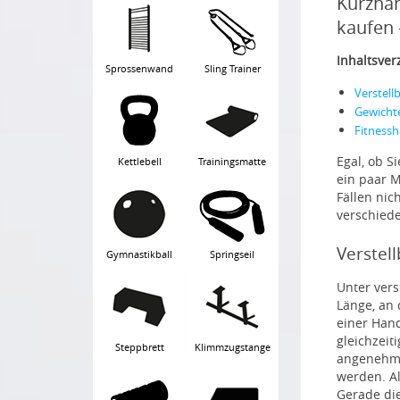
Kurzhan
kaufen 
Inhaltsver
Sprossenwand
Sling Trainer
Verstell
Gewicht
Fitnessh
Egal, ob S
Kettlebell
Trainingsmatte
ein paar 
Fällen nic
verschied
Verstel
Gymnastikball
Springseil
Unter vers
Länge, an 
einer Han
gleichzeit
Steppbrett
Klimmzugstange
angenehme
werden. Al
Gerade die