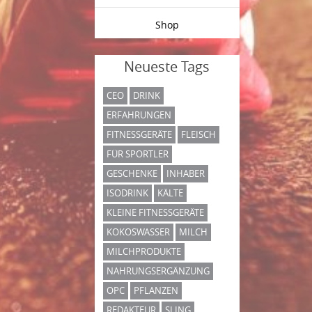
Shop
Neueste Tags
CEO
DRINK
ERFAHRUNGEN
FITNESSGERÄTE
FLEISCH
FÜR SPORTLER
GESCHENKE
INHABER
ISODRINK
KÄLTE
KLEINE FITNESSGERÄTE
KOKOSWASSER
MILCH
MILCHPRODUKTE
NAHRUNGSERGÄNZUNG
OPC
PFLANZEN
REDAKTEUR
SLING