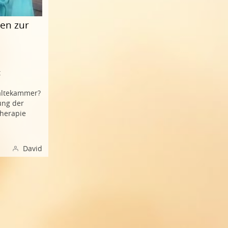
gen zur
t
Kältekammer?
ung der
therapie
David