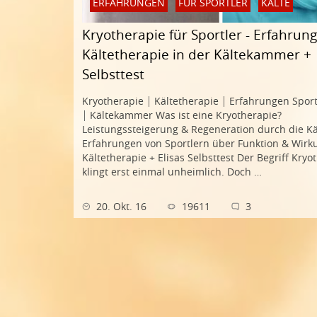
ERFAHRUNGEN
FÜR SPORTLER
KÄLTE
Kryotherapie für Sportler - Erfahrun
Kältetherapie in der Kältekammer +
Selbsttest
Kryotherapie │ Kältetherapie │ Erfahrungen Spor
│ Kältekammer Was ist eine Kryotherapie?
Leistungssteigerung & Regeneration durch die 
Erfahrungen von Sportlern über Funktion & Wirk
Kältetherapie + Elisas Selbsttest Der Begriff Kryo
klingt erst einmal unheimlich. Doch …
20. Okt. 16
19611
3