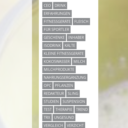
CEO
DRINK
ERFAHRUNGEN
FITNESSGERÄTE
FLEISCH
FÜR SPORTLER
GESCHENKE
INHABER
ISODRINK
KÄLTE
KLEINE FITNESSGERÄTE
KOKOSWASSER
MILCH
MILCHPRODUKTE
NAHRUNGSERGÄNZUNG
OPC
PFLANZEN
REDAKTEUR
SLING
STUDIEN
SUSPENSION
TEST
THERAPIE
TREND
TRX
UNGESUND
VERGLEICH
VERZICHT