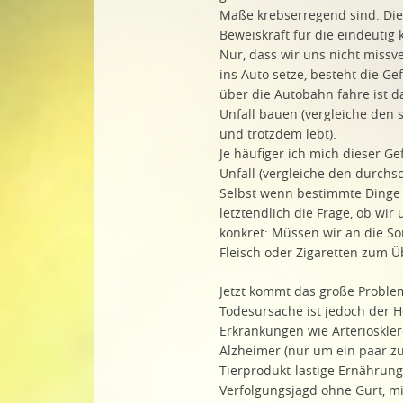
Maße krebserregend sind. Die 
Beweiskraft für die eindeutig
Nur, dass wir uns nicht missv
ins Auto setze, besteht die Ge
über die Autobahn fahre ist d
Unfall bauen (vergleiche den s
und trotzdem lebt).
Je häufiger ich mich dieser G
Unfall (vergleiche den durchs
Selbst wenn bestimmte Dinge d
letztendlich die Frage, ob wi
konkret: Müssen wir an die S
Fleisch oder Zigaretten zum Ü
Jetzt kommt das große Problem
Todesursache ist jedoch der H
Erkrankungen wie Arterioskler
Alzheimer (nur um ein paar z
Tierprodukt-lastige Ernährung
Verfolgungsjagd ohne Gurt, m