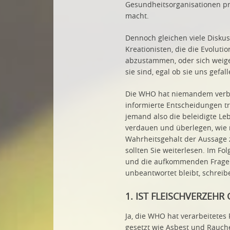
Gesundheitsorganisationen pr
macht.
Dennoch gleichen viele Disku
Kreationisten, die die Evoluti
abzustammen, oder sich weiger
sie sind, egal ob sie uns gefa
Die WHO hat niemandem verbote
informierte Entscheidungen tr
jemand also die beleidigte Lebe
verdauen und überlegen, wie m
Wahrheitsgehalt der Aussage 
sollten Sie weiterlesen. Im F
und die aufkommenden Fragen 
unbeantwortet bleibt, schrei
1. IST FLEISCHVERZEH
Ja, die WHO hat verarbeitetes
gesetzt wie Asbest und Rauchen