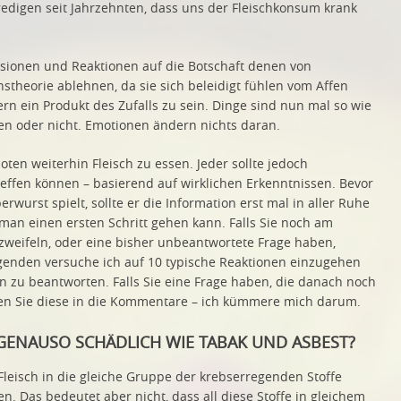
edigen seit Jahrzehnten, dass uns der Fleischkonsum krank
ssionen und Reaktionen auf die Botschaft denen von
onstheorie ablehnen, da sie sich beleidigt fühlen vom Affen
n ein Produkt des Zufalls zu sein. Dinge sind nun mal so wie
llen oder nicht. Emotionen ändern nichts daran.
n weiterhin Fleisch zu essen. Jeder sollte jedoch
effen können – basierend auf wirklichen Erkenntnissen. Bevor
rwurst spielt, sollte er die Information erst mal in aller Ruhe
an einen ersten Schritt gehen kann. Falls Sie noch am
zweifeln, oder eine bisher unbeantwortete Frage haben,
olgenden versuche ich auf 10 typische Reaktionen einzugehen
zu beantworten. Falls Sie eine Frage haben, die danach noch
ben Sie diese in die Kommentare – ich kümmere mich darum.
R GENAUSO SCHÄDLICH WIE TABAK UND ASBEST?
 Fleisch in die gleiche Gruppe der krebserregenden Stoffe
. Das bedeutet aber nicht, dass all diese Stoffe in gleichem