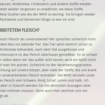
tsäuren, Antibiotika, Cholesterin und andere Stoffe meiden
immer wieder vergessen zu erwähnen, wo diese Stoffe
Meta Studien wie die der WHO so wichtig. Sie bringen wieder
 Fachworte und benennen Dinge so wie sie sind.
RBEITETEM FLEISCH?
ach Fleisch als unverarbeitet? Wir sprechen sicherlich nicht
 dem Biss ins lebende Tier. Das Tier wird nämlich schon zu
ntibiotika behandelt, nach dem Tod ausgeblutet und
chenstarre ist das Fleisch überhaupt genießbar. Es ist schwer
r selbst wenn wir das außer Acht lassen, wird ein Apfel nicht
l man ihn püriert. Sicherlich ist der Verarbeitungsprozess
irkung auf unsere Körper, aber viele der Stoffe, die uns krank
 unverarbeiteten Fleisch enthalten. Die WHO versteht unter
hes Fleisch vom Schwein, Rind, Schaf, Lamm und Kalb. Ich
aber in Zukunft werden Sie mit ähnlichen Aussagen über
orten rechnen müssen. Denn auch hier zeichnet sich ein
ge ab.