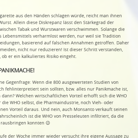
garette aus den Händen schlagen würde, reicht man ihnen
urst. Allein diese Diskrepanz lässt den Stärkegrad der
wischen Tabak und Wurstwaren verschwimmen. Solange die
s Lebensmittels verharmlost werden, nur weil sie Tradition
heidungen, basierend auf falschen Annahmen getroffen. Daher
 meiden, nicht nur reduzieren! Ist dieser Schritt verstanden,
ob er ein kalkuliertes Risiko eingeht.
 PANIKMACHE!
 eine Gegenfrage: Wenn die 800 ausgewerteten Studien von
 fehlinterpretiert sein sollten, bzw. alles nur Panikmache ist,
 dann? Welchen wirtschaftlichen Vorteil erhofft sich die WHO
 die WHO selbst, die Pharmaindustrie, noch Vieh- oder
n Vorteil daraus. Und nein, auch Monsanto verkauft seinen
rscheinlich ist die WHO von Presseleuten infiltriert, da die
r rausbringen konnten 😉
aufe der Woche immer wieder versucht ihre eigene Aussage zu