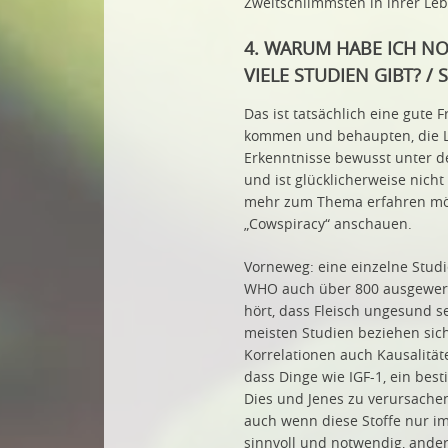
Zweitschlimmsten in ihrer Leb
4. WARUM HABE ICH N
VIELE STUDIEN GIBT? /
Das ist tatsächlich eine gute 
kommen und behaupten, die Lo
Erkenntnisse bewusst unter d
und ist glücklicherweise nic
mehr zum Thema erfahren möch
„Cowspiracy“ anschauen.
Vorneweg: eine einzelne Studie
WHO auch über 800 ausgewerte
hört, dass Fleisch ungesund s
meisten Studien beziehen sich
Korrelationen auch Kausalität
dass Dinge wie IGF-1, ein bes
Dies und Jenes zu verursachen.
auch wenn diese Stoffe nur im 
sinnvoll und notwendig, ander