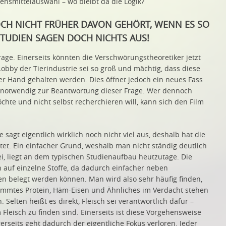
ensmittelauswahl – wo bleibt da die Logik?
OCH NICHT FRÜHER DAVON GEHÖRT, WENN ES SO
 STUDIEN SAGEN DOCH NICHTS AUS!
Frage. Einerseits könnten die Verschwörungstheoretiker jetzt
bby der Tierindustrie sei so groß und mächtig, dass diese
er Hand gehalten werden. Dies öffnet jedoch ein neues Fass
ht notwendig zur Beantwortung dieser Frage. Wer dennoch
te und nicht selbst recherchieren will, kann sich den Film
 sagt eigentlich wirklich noch nicht viel aus, deshalb hat die
t. Ein einfacher Grund, weshalb man nicht ständig deutlich
ei, liegt an dem typischen Studienaufbau heutzutage. Die
 auf einzelne Stoffe, da dadurch einfacher neben
en belegt werden können. Man wird also sehr häufig finden,
timmtes Protein, Häm-Eisen und Ähnliches im Verdacht stehen
 Selten heißt es direkt, Fleisch sei verantwortlich dafür –
Fleisch zu finden sind. Einerseits ist diese Vorgehensweise
erseits geht dadurch der eigentliche Fokus verloren. Jeder