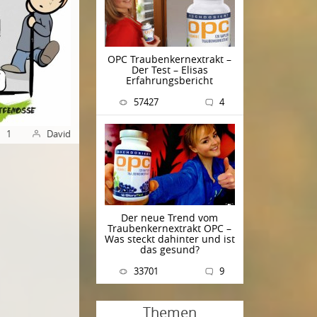
OPC Traubenkernextrakt –
Der Test – Elisas
Erfahrungsbericht
57427
4
1
David
Der neue Trend vom
Traubenkernextrakt OPC –
Was steckt dahinter und ist
das gesund?
33701
9
Themen