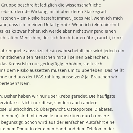
Gruppe beschreibt lediglich die wissenschaftliche
 krebsfördernde Wirkung, nicht aber deren Stärkegrad.
erstehen – ein Risiko besteht immer. Jedes Mal, wenn ich mich
fahr, dass ich in einen Unfall gerate. Wenn ich telefonierend
as Risiko zwar höher, ich werde aber nicht zwingend einen
ehr alten Menschen, der sich furchtbar ernährt, raucht, trinkt
efahrenquelle aussetze, desto wahrscheinlicher wird jedoch ein
chnittlichen alten Menschen mit all seinen Gebrechen).
as Krebsrisiko nur geringfügig erhöhen, stellt sich
r uns dem Risiko aussetzen müssen um zu überleben. Das heißt
onne und uns der UV-Strahlung aussetzen? Ja. Brauchen wir
berleben? Nein.
: Bisher haben wir nur über Krebs geredet. Die häufigste
erzinfarkt. Nicht nur diese, sondern auch andere
ose, Bluthochdruck, Übergewicht, Osteoporose, Diabetes,
u nennen) sind mittlerweile unumstritten durch unsere
 begünstigt. Schon wird aus der einfachen Autofahrt eine
it einem Donut in der einen Hand und dem Telefon in der