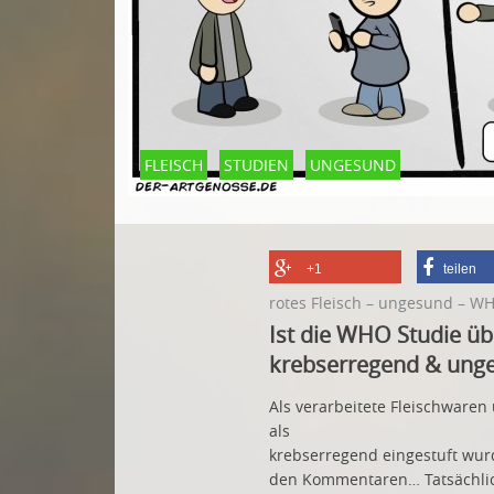
FLEISCH
STUDIEN
UNGESUND
+1
teilen
rotes Fleisch – ungesund – W
Ist die WHO Studie übe
krebserregend & unge
Als verarbeitete Fleischwaren
als
krebserregend eingestuft wurd
den Kommentaren… Tatsächlich