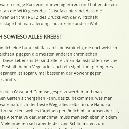
 waren einige Konzerne nur wenig erfreut und haben die ein
 an die WHO gesendet. Es ist faszinierend, dass die
ihren Bericht TROTZ des Drucks von der Wirtschaft
eweislage hat man allerdings auch keine andere Wahl.
H SOWIESO ALLES KREBS!
ämlich eine bunte Vielfalt an Lebensmitteln, die nachweislich
leichzeitig gegen die meisten anderen chronischen
. Diese Lebensmittel sind alle reich an Ballaststoffen, welche
. Deshalb haben Vegetarier auch ein signifikant geringeres
Veganern ist sogar 8 mal besser in der Abwehr gegen
schnitts.
ass auch Obst und Gemüse gespritzt werden und man
enen Garten sichergehen kann, das zu bekommen, was man
 wäre natürlich der beste Weg, alles selbst in die Hand zu
zu stecken, weil es für einen persönlich nicht umsetzbar ist,
rdige Alternative dar. Manchmal muss man sich eben mit dem
. Viele arbeiten sich aber leider vom Schlimmsten zum